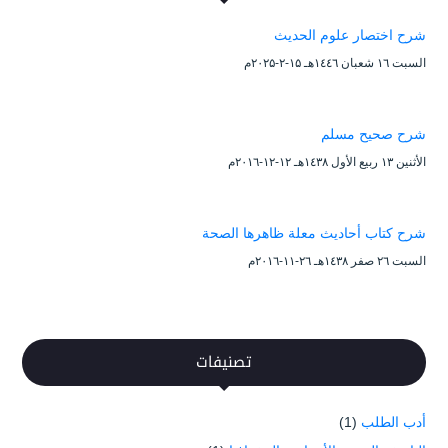
شرح اختصار علوم الحديث
السبت ۱٦ شعبان ۱٤٤٦هـ ۱۵-۲-۲۰۲۵م
شرح صحيح مسلم
الأثنين ۱۳ ربيع الأول ۱٤۳۸هـ ۱۲-۱۲-۲۰۱٦م
شرح كتاب أحاديث معلة ظاهرها الصحة
السبت ۲٦ صفر ۱٤۳۸هـ ۲٦-۱۱-۲۰۱٦م
تصنيفات
أدب الطلب
(1)