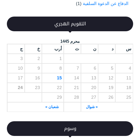
الدفاع عن الدعوة السلفية
(1)
التقويم الهجري
محرم 1445
س
د
ن
ث
أرب
خ
ج
3
2
1
10
9
8
7
6
5
4
17
16
15
14
13
12
11
24
23
22
21
20
19
18
29
28
27
26
25
« شوال
شعبان »
وسوم