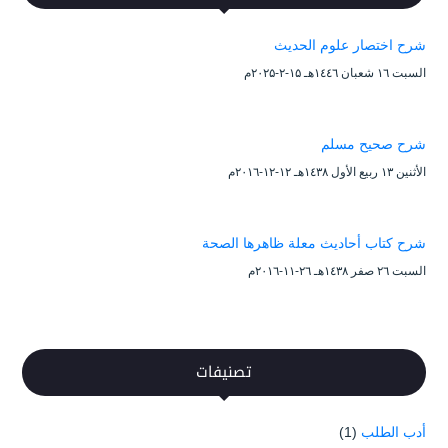
شرح اختصار علوم الحديث
السبت ۱٦ شعبان ۱٤٤٦هـ ۱۵-۲-۲۰۲۵م
شرح صحيح مسلم
الأثنين ۱۳ ربيع الأول ۱٤۳۸هـ ۱۲-۱۲-۲۰۱٦م
شرح كتاب أحاديث معلة ظاهرها الصحة
السبت ۲٦ صفر ۱٤۳۸هـ ۲٦-۱۱-۲۰۱٦م
تصنيفات
أدب الطلب
(1)