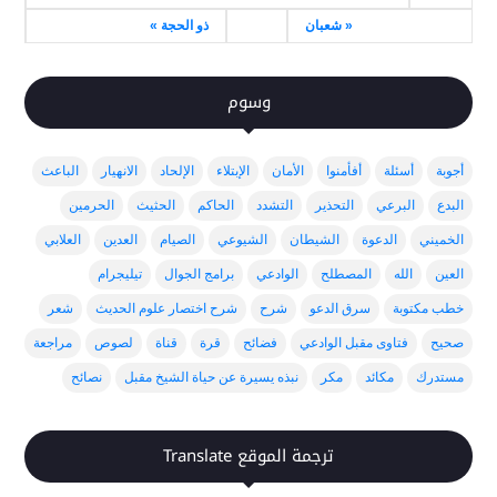
« شعبان
ذو الحجة »
وسوم
أجوبة
أسئلة
أفأمنوا
الأمان
الإبتلاء
الإلحاد
الانهيار
الباعث
البدع
البرعي
التحذير
التشدد
الحاكم
الحثيث
الحرمين
الخميني
الدعوة
الشيطان
الشيوعي
الصيام
العدين
العلابي
العين
الله
المصطلح
الوادعي
برامج الجوال
تيليجرام
خطب مكتوبة
سرق الدعو
شرح
شرح اختصار علوم الحديث
شعر
صحيح
فتاوى مقبل الوادعي
فضائح
قرة
قناة
لصوص
مراجعة
مستدرك
مكائد
مكر
نبذه يسيرة عن حياة الشيخ مقبل
نصائح
ترجمة الموقع Translate