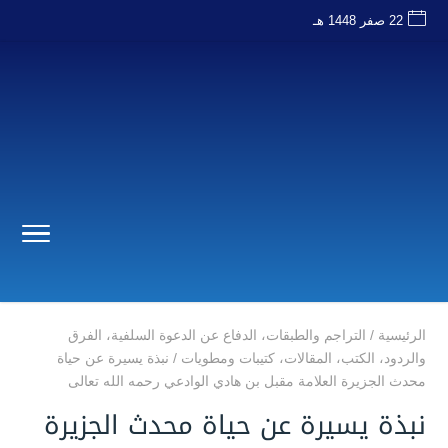
22 صفر 1448 هـ
الرئيسية
/
التراجم والطبقات
،
الدفاع عن الدعوة السلفية
،
الفرق
والردود
،
الكتب
،
المقالات
،
كتيبات ومطويات
/
نبذة يسيرة عن حياة
محدث الجزيرة العلامة مقبل بن هادي الوادعي رحمه الله تعالى
نبذة يسيرة عن حياة محدث الجزيرة