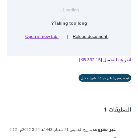
Loading...
Taking too long?
Open in new tab
|
Reload document
انقر هنا للتحميل [332.15 KB]
نبذه يسيرة عن حياة الشيخ مقبل
التعليقات 1
غير معروف
بتاريخ الخميس 21 شعبان 1443هـ 24-3-2022م - 2:12
م