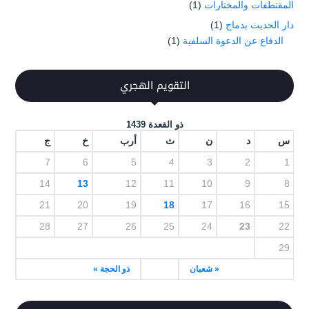
المقتطفات والمختارات
(1)
دار الحديث بدماج
(1)
الدفاع عن الدعوة السلفية
(1)
التقويم الهجري
ذو القعدة 1439
س
د
ن
ث
أرب
خ
ج
7
6
5
4
3
2
1
14
13
12
11
10
9
8
21
20
19
18
17
16
15
28
27
26
25
24
23
22
29
« شعبان
ذو الحجة »