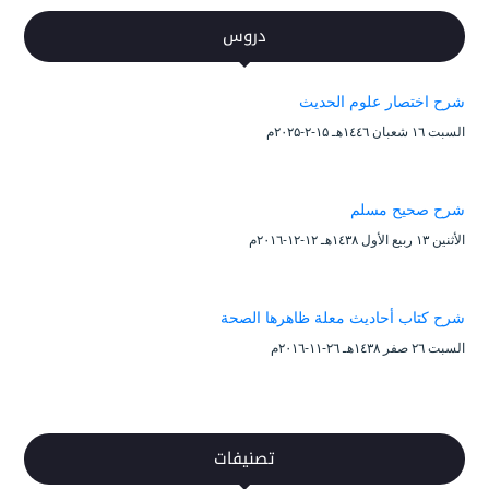
دروس
شرح اختصار علوم الحديث
السبت ۱٦ شعبان ۱٤٤٦هـ ۱۵-۲-۲۰۲۵م
شرح صحيح مسلم
الأثنين ۱۳ ربيع الأول ۱٤۳۸هـ ۱۲-۱۲-۲۰۱٦م
شرح كتاب أحاديث معلة ظاهرها الصحة
السبت ۲٦ صفر ۱٤۳۸هـ ۲٦-۱۱-۲۰۱٦م
تصنيفات