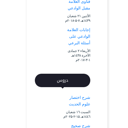
فتاوى العلامة
مقبل الوادعي
الأثنين ۲۱ شعبان
۱٤۳۹هـ ۷-۵-۲۰۱۸م
إجابات العلامة
الوادعي على
أسئلة البرعي
الأربعاء ۲ جمادى
الآخرة ۱٤۳۸هـ
۱-۳-۲۰۱۷م
دروس
شرح اختصار
علوم الحديث
السبت ۱٦ شعبان
۱٤٤٦هـ ۱۵-۲-۲۰۲۵م
شرح صحيح