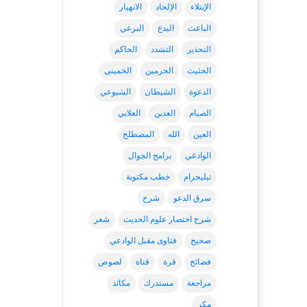
الإبتلاء
الإلحاد
الانهيار
الباعث
البدع
البرعي
التحذير
التشدد
الحاكم
الحثيث
الحرمين
الخميني
الدعوة
الشيطان
الشيوعي
الصيام
العدين
العلابي
العين
الله
المصطلح
الوادعي
برامج الجوال
تيليجرام
خطب مكتوبة
سرق الدعو
شرح
شرح اختصار علوم الحديث
شعر
صحيح
فتاوى مقبل الوادعي
فضائح
قرة
قناة
لصوص
مراجعة
مستدرك
مكائد
مكر