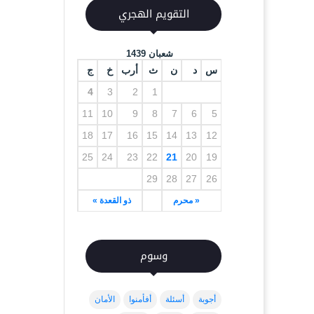
التقويم الهجري
شعبان 1439
س
د
ن
ث
أرب
خ
ج
4
3
2
1
11
10
9
8
7
6
5
18
17
16
15
14
13
12
25
24
23
22
21
20
19
29
28
27
26
« محرم
ذو القعدة »
وسوم
أجوبة
أسئلة
أفأمنوا
الأمان