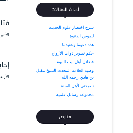
أحدث المقالات
فتا
شرح اختصار علوم الحديث
الأثنين ۲۱ شعبان ۱٤۳۹ هـ الموافق ۷ مايو
لصوص الدعوة
هذه دعوتنا وعقيدتنا
حكم تصوير ذوات الأرواح
إجاب
فضائل أهل بيت النبوة
وصية العلامة المحدث الشيخ مقبل
الأربعاء ۲ جمادى الآخرة ۱٤۳۸ هـ الموافق
بن هادي رحمه الله
نصيحتي لأهل السنة
مجموعة رسائل علمية
فتاوى