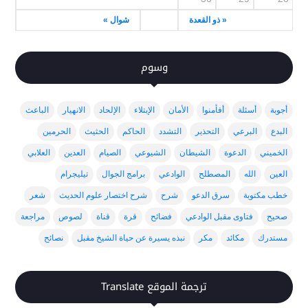
« ذو القعدة
شوال »
وسوم
أجوبة
أسئلة
أفأمنوا
الأمان
الإبتلاء
الإلحاد
الانهيار
الباعث
البدع
البرعي
التحذير
التشدد
الحاكم
الحثيث
الحرمين
الخميني
الدعوة
الشيطان
الشيوعي
الصيام
العدين
العلابي
العين
الله
المصطلح
الوادعي
برامج الجوال
تيليجرام
خطب مكتوبة
سرق الدعو
شرح
شرح اختصار علوم الحديث
شعر
صحيح
فتاوى مقبل الوادعي
فضائح
قرة
قناة
لصوص
مراجعة
مستدرك
مكائد
مكر
نبذه يسيرة عن حياة الشيخ مقبل
نصائح
ترجمة الموقع Translate