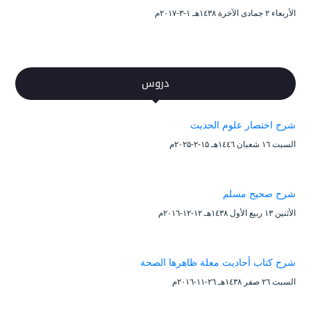
الأربعاء ۲ جمادى الآخرة ۱٤۳۸هـ ۱-۳-۲۰۱۷م
دروس
شرح اختصار علوم الحديث
السبت ۱٦ شعبان ۱٤٤٦هـ ۱۵-۲-۲۰۲۵م
شرح صحيح مسلم
الأثنين ۱۳ ربيع الأول ۱٤۳۸هـ ۱۲-۱۲-۲۰۱٦م
شرح كتاب أحاديث معلة ظاهرها الصحة
السبت ۲٦ صفر ۱٤۳۸هـ ۲٦-۱۱-۲۰۱٦م