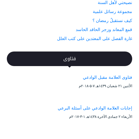
نصيحتي لأهل السنة
مجموعة رسائل علمية
كيف نستقبلُ رمضان ؟
قمع المعاند وزجر الحاقد الحاسد
غارة الفصل على المعتدين على كتب العلل
فتاوى
فتاوى العلامة مقبل الوادعي
الأثنين ۲۱ شعبان ۱٤۳۹هـ ۷-۵-۲۰۱۸م
إجابات العلامة الوادعي على أسئلة البرعي
الأربعاء ۲ جمادى الآخرة ۱٤۳۸هـ ۱-۳-۲۰۱۷م