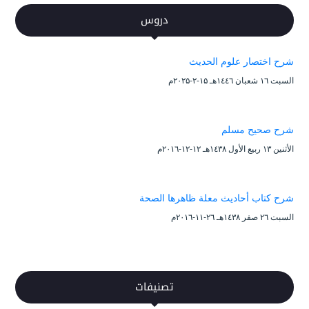
دروس
شرح اختصار علوم الحديث
السبت ۱٦ شعبان ۱٤٤٦هـ ۱۵-۲-۲۰۲۵م
شرح صحيح مسلم
الأثنين ۱۳ ربيع الأول ۱٤۳۸هـ ۱۲-۱۲-۲۰۱٦م
شرح كتاب أحاديث معلة ظاهرها الصحة
السبت ۲٦ صفر ۱٤۳۸هـ ۲٦-۱۱-۲۰۱٦م
تصنيفات