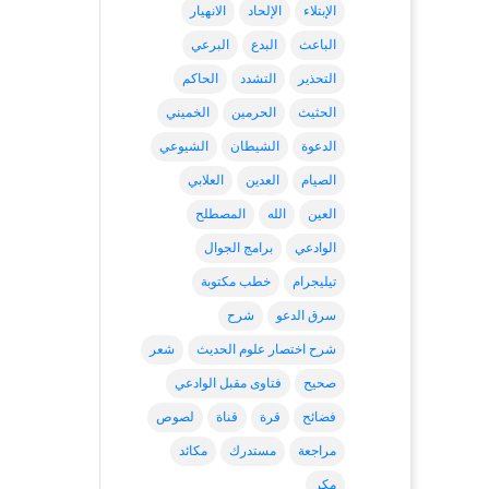
الإبتلاء
الإلحاد
الانهيار
الباعث
البدع
البرعي
التحذير
التشدد
الحاكم
الحثيث
الحرمين
الخميني
الدعوة
الشيطان
الشيوعي
الصيام
العدين
العلابي
العين
الله
المصطلح
الوادعي
برامج الجوال
تيليجرام
خطب مكتوبة
سرق الدعو
شرح
شرح اختصار علوم الحديث
شعر
صحيح
فتاوى مقبل الوادعي
فضائح
قرة
قناة
لصوص
مراجعة
مستدرك
مكائد
مكر