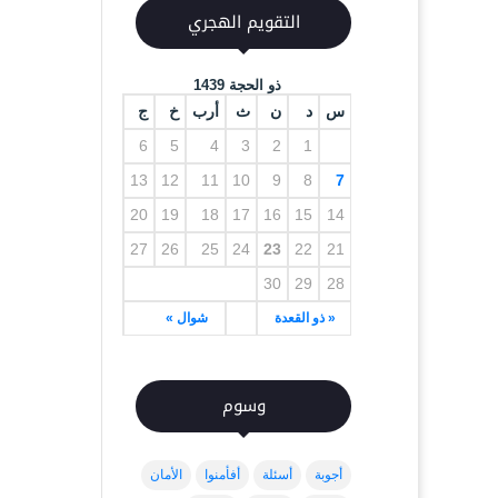
التقويم الهجري
ذو الحجة 1439
س
د
ن
ث
أرب
خ
ج
6
5
4
3
2
1
13
12
11
10
9
8
7
20
19
18
17
16
15
14
27
26
25
24
23
22
21
30
29
28
« ذو القعدة
شوال »
وسوم
أجوبة
أسئلة
أفأمنوا
الأمان