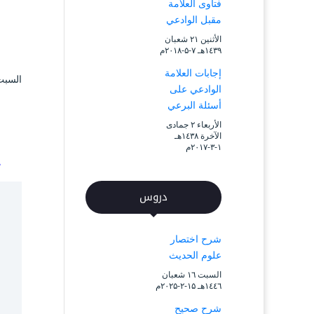
فتاوى العلامة
مقبل الوادعي
الأثنين ۲۱ شعبان
۱٤۳۹هـ ۷-۵-۲۰۱۸م
إجابات العلامة
السبت ۷ ذو الحجة ۱٤۳۹ هـ الموافق ۱۸ أغ
الوادعي على
أسئلة البرعي
الأربعاء ۲ جمادى
الآخرة ۱٤۳۸هـ
۱-۳-۲۰۱۷م
دروس
شرح اختصار
علوم الحديث
السبت ۱٦ شعبان
۱٤٤٦هـ ۱۵-۲-۲۰۲۵م
شرح صحيح