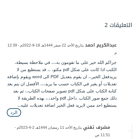
التعليقات 2
عبدالكريم احمد
بتاريخ الأحد 22 صفر 1444هـ 18-9-2022م - 12:39
م
جزاكم الله خير على ما تقومون به،،، في ملاحظة بسيطة،
الكتب اذا كانت على شكل pdf مكتو، ،، قد يستطيع من لا
يريدفعل الخير،، ان يقوم بتعديل PDF الى word ويقوم بإضافة
تعديلات أو يغير في الكتاب حسب ما يريد،،، الأفضل ان يتم بعد
كتابة الكتاب على شكل pdf تصوير صفحات الكتاب،، ثم بعد
ذلك جمع صور الكتاب. داخل pdf واحد،،، بهذه الطريقة لا
يستطيع احد ممن لايريد فعل الخير اضافة تعديلات عليه،،
الرد
مشرف تقني
بتاريخ الأحد 11 رمضان 1444هـ 2-4-2023م -
11:51 ص