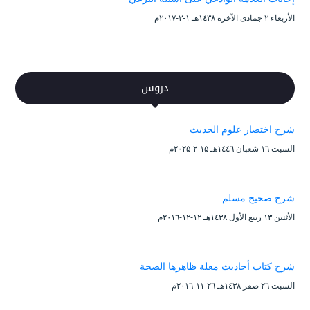
الأربعاء ۲ جمادى الآخرة ۱٤۳۸هـ ۱-۳-۲۰۱۷م
دروس
شرح اختصار علوم الحديث
السبت ۱٦ شعبان ۱٤٤٦هـ ۱۵-۲-۲۰۲۵م
شرح صحيح مسلم
الأثنين ۱۳ ربيع الأول ۱٤۳۸هـ ۱۲-۱۲-۲۰۱٦م
شرح كتاب أحاديث معلة ظاهرها الصحة
السبت ۲٦ صفر ۱٤۳۸هـ ۲٦-۱۱-۲۰۱٦م