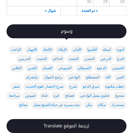
30
29
28
« ذو القعدة
شوال »
وسوم
أجوبة
أسئلة
أفأمنوا
الأمان
الإبتلاء
الإلحاد
الانهيار
الباعث
البدع
البرعي
التحذير
التشدد
الحاكم
الحثيث
الحرمين
الخميني
الدعوة
الشيطان
الشيوعي
الصيام
العدين
العلابي
العين
الله
المصطلح
الوادعي
برامج الجوال
تيليجرام
خطب مكتوبة
سرق الدعو
شرح
شرح اختصار علوم الحديث
شعر
صحيح
فتاوى مقبل الوادعي
فضائح
قرة
قناة
لصوص
مراجعة
مستدرك
مكائد
مكر
نبذه يسيرة عن حياة الشيخ مقبل
نصائح
ترجمة الموقع Translate