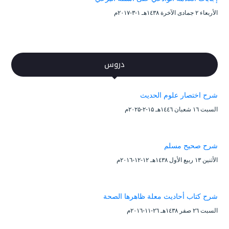
الأربعاء ۲ جمادى الآخرة ۱٤۳۸هـ ۱-۳-۲۰۱۷م
دروس
شرح اختصار علوم الحديث
السبت ۱٦ شعبان ۱٤٤٦هـ ۱۵-۲-۲۰۲۵م
شرح صحيح مسلم
الأثنين ۱۳ ربيع الأول ۱٤۳۸هـ ۱۲-۱۲-۲۰۱٦م
شرح كتاب أحاديث معلة ظاهرها الصحة
السبت ۲٦ صفر ۱٤۳۸هـ ۲٦-۱۱-۲۰۱٦م