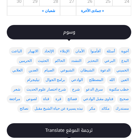
30
29
28
27
26
25
24
« جمادى الآخرة
شعبان »
وسوم
أجوبة
أسئلة
أفأمنوا
الأمان
الإبتلاء
الإلحاد
الانهيار
الباعث
البدع
البرعي
التحذير
التشدد
الحاكم
الحثيث
الحرمين
الخميني
الدعوة
الشيطان
الشيوعي
الصيام
العدين
العلابي
العين
الله
المصطلح
الوادعي
برامج الجوال
تيليجرام
خطب مكتوبة
سرق الدعو
شرح
شرح اختصار علوم الحديث
شعر
صحيح
فتاوى مقبل الوادعي
فضائح
قرة
قناة
لصوص
مراجعة
مستدرك
مكائد
مكر
نبذه يسيرة عن حياة الشيخ مقبل
نصائح
ترجمة الموقع Translate