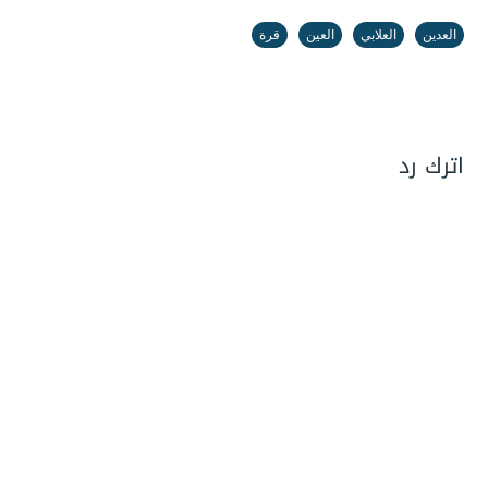
العدين
العلابي
العين
قرة
اترك رد