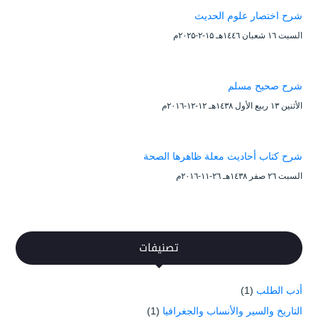
شرح اختصار علوم الحديث
السبت ۱٦ شعبان ۱٤٤٦هـ ۱۵-۲-۲۰۲۵م
شرح صحيح مسلم
الأثنين ۱۳ ربيع الأول ۱٤۳۸هـ ۱۲-۱۲-۲۰۱٦م
شرح كتاب أحاديث معلة ظاهرها الصحة
السبت ۲٦ صفر ۱٤۳۸هـ ۲٦-۱۱-۲۰۱٦م
تصنيفات
أدب الطلب
(1)
التاريخ والسير والأنساب والجغرافيا
(1)