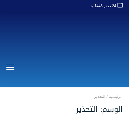
24 صفر 1448 هـ
الرئيسية
/
التحذير
الوسم:
التحذير