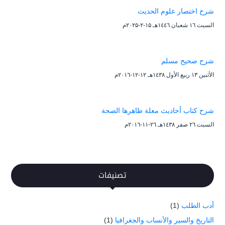
شرح اختصار علوم الحديث
السبت ۱٦ شعبان ۱٤٤٦هـ ۱۵-۲-۲۰۲۵م
شرح صحيح مسلم
الأثنين ۱۳ ربيع الأول ۱٤۳۸هـ ۱۲-۱۲-۲۰۱٦م
شرح كتاب أحاديث معلة ظاهرها الصحة
السبت ۲٦ صفر ۱٤۳۸هـ ۲٦-۱۱-۲۰۱٦م
تصنيفات
أدب الطلب
(1)
التاريخ والسير والأنساب والجغرافيا
(1)