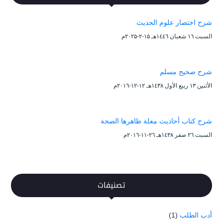
شرح اختصار علوم الحديث
السبت ۱٦ شعبان ۱٤٤٦هـ ۱۵-۲-۲۰۲۵م
شرح صحيح مسلم
الأثنين ۱۳ ربيع الأول ۱٤۳۸هـ ۱۲-۱۲-۲۰۱٦م
شرح كتاب أحاديث معلة ظاهرها الصحة
السبت ۲٦ صفر ۱٤۳۸هـ ۲٦-۱۱-۲۰۱٦م
تصنيفات
أدب الطلب
(1)