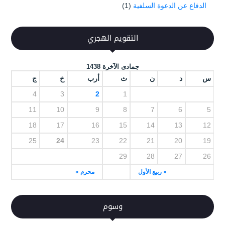
الدفاع عن الدعوة السلفية
(1)
التقويم الهجري
جمادى الآخرة 1438
س
د
ن
ث
أرب
خ
ج
4
3
2
1
11
10
9
8
7
6
5
18
17
16
15
14
13
12
25
24
23
22
21
20
19
29
28
27
26
« ربيع الأول
محرم »
وسوم